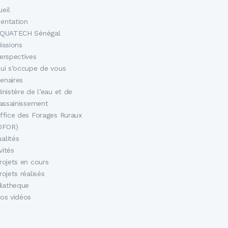
eil
sentation
QUATECH Sénégal
issions
erspectives
ui s’occupe de vous
enaires
inistère de l’eau et de
’assainissement
ffice des Forages Ruraux
OFOR)
alités
vités
rojets en cours
rojets réalisés
iatheque
os vidéos