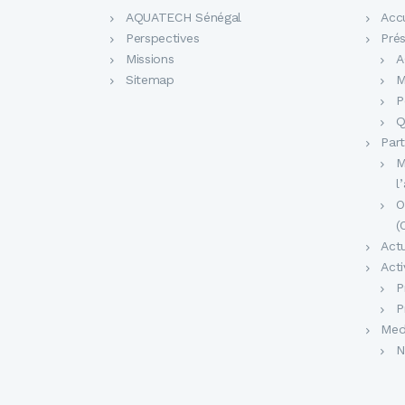
AQUATECH Sénégal
Accu
Perspectives
Pré
Missions
A
Sitemap
M
P
Q
Part
M
l
O
(
Actu
Acti
P
P
Med
N