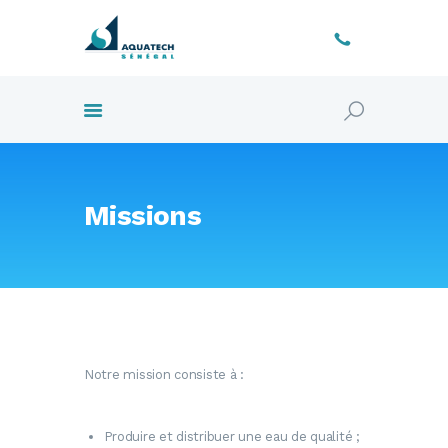
AQUATECH SÉNÉGAL
A votre service
ACCUEIL
PRÉSENTATION
PARTENAIRES
Missions
ACTUALITÉS
ACTIVITÉS
MEDIATHEQUE
Notre mission consiste à :
Produire et distribuer une eau de qualité ;