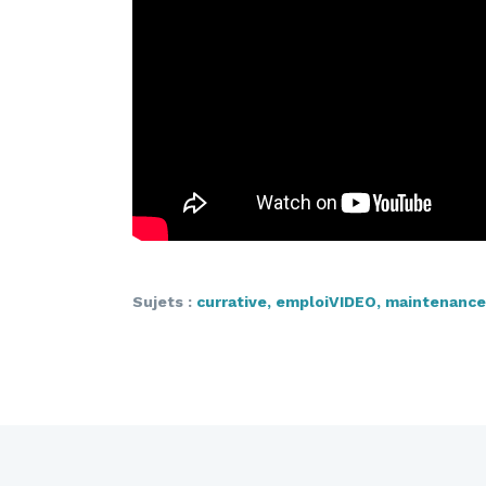
Sujets :
currative
,
emploiVIDEO
,
maintenance