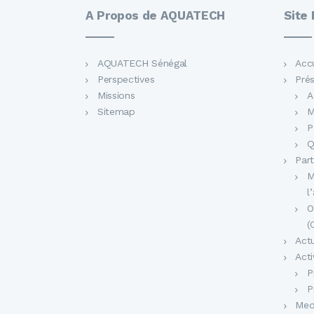
A Propos de AQUATECH
Site
AQUATECH Sénégal
Accu
Perspectives
Pré
Missions
A
Sitemap
M
P
Q
Part
M
l
O
(
Actu
Acti
P
P
Med