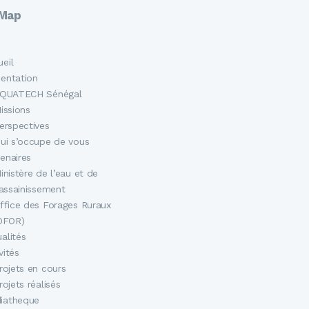
 Map
eil
sentation
QUATECH Sénégal
issions
erspectives
ui s’occupe de vous
enaires
inistère de l’eau et de
’assainissement
ffice des Forages Ruraux
OFOR)
alités
vités
rojets en cours
rojets réalisés
iatheque