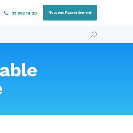
Nouveau Raccordement
33 952 14 20
able
e